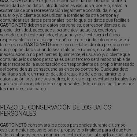
GASTO NETO
advierte que la responsabilidad del Usuario sobre la
veracidad de los datos introducidos es exclusiva, por ello, salvo la
existencia de una representación legalmente constituida, ningún
usuario y/o cliente puede utilizar la identidad de otra persona y
comunicar sus datos personales, por lo que los datos que facilite a
GASTO NETO
deben ser datos personales, correspondientes a su
propia identidad, adecuados, pertinentes, actuales, exactos y
verdaderos. En este sentido, el usuario y/o cliente será el único
responsable frente a cualquier daño directo o indirecto que cause a
terceros o a
GASTO NETO
por el uso de datos de otra persona o de
sus propios datos cuando sean falsos, erróneos, no actuales,
inadecuados o no pertinentes. Igualmente, el usuario y/o cliente que
comunique los datos personales de un tercero será responsable de
haber recabado la autorización correspondiente del propio interesado,
así como de sus consecuencias en caso contrario. Cualquier dato
facilitado sobre un menor de edad requerirá del consentimiento o
autorización previa de sus padres, tutores o representantes legales, los
cuales serán considerados responsables de los datos facilitados por
los menores a su cargo.
PLAZO DE CONSERVACIÓN DE LOS DATOS
PERSONALES
GASTO NETO
conservará los datos personales durante el tiempo
estrictamente necesario para el propósito o finalidad para el que han
sido recabados con su consentimiento expreso, al objeto de satisfacer