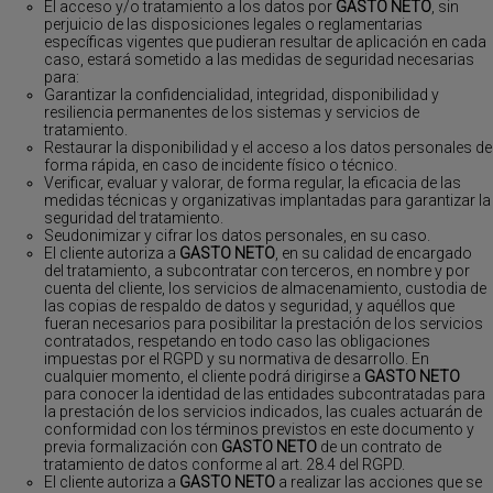
El acceso y/o tratamiento a los datos por
GASTO NETO
, sin
perjuicio de las disposiciones legales o reglamentarias
específicas vigentes que pudieran resultar de aplicación en cada
caso, estará sometido a las medidas de seguridad necesarias
para:
Garantizar la confidencialidad, integridad, disponibilidad y
resiliencia permanentes de los sistemas y servicios de
tratamiento.
Restaurar la disponibilidad y el acceso a los datos personales de
forma rápida, en caso de incidente físico o técnico.
Verificar, evaluar y valorar, de forma regular, la eficacia de las
medidas técnicas y organizativas implantadas para garantizar la
seguridad del tratamiento.
Seudonimizar y cifrar los datos personales, en su caso.
El cliente autoriza a
GASTO NETO
, en su calidad de encargado
del tratamiento, a subcontratar con terceros, en nombre y por
cuenta del cliente, los servicios de almacenamiento, custodia de
las copias de respaldo de datos y seguridad, y aquéllos que
fueran necesarios para posibilitar la prestación de los servicios
contratados, respetando en todo caso las obligaciones
impuestas por el RGPD y su normativa de desarrollo. En
cualquier momento, el cliente podrá dirigirse a
GASTO NETO
para conocer la identidad de las entidades subcontratadas para
la prestación de los servicios indicados, las cuales actuarán de
conformidad con los términos previstos en este documento y
previa formalización con
GASTO NETO
de un contrato de
tratamiento de datos conforme al art. 28.4 del RGPD.
El cliente autoriza a
GASTO NETO
a realizar las acciones que se