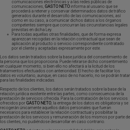
comunicaciones electrónicas y a las redes públicas de
comunicaciones,
GASTO NETO
informa al usuario que se
procederá a retener y conservar determinados datos de tráfico
generados durante el desarrollo de las comunicaciones, así
como en su caso, a comunicar dichos datos a los órganos
competentes siempre que concurran las circunstancias legales
previstas en dicha Ley.
Para todas aquellas otras finalidades, que de forma expresa
aparezcan recogidas en la relación contractual que sean de
aplicación al producto o servicio correspondiente contratado
por el cliente y aceptadas expresamente por este.
Los datos serán tratados sobre la base jurídica del consentimiento de
la persona que los proporciona. Puede retirarse dicho consentimiento
en cualquier momento, si bien ello no afectará a la licitud de los
tratamientos efectuados con anterioridad. El hecho de facilitar los
datos es voluntario, aunque, en caso de no hacerlo, no se podrán tratar
para las finalidades indicadas.
Respecto de los clientes, los datos serán tratados sobre la base de la
relación jurídica existente entre las partes, como consecuencia de la
prestación de servicios ofrecida. Para la contratación de los servicios
ofrecidos por
GASTO NETO
, la entrega de los datos es obligatoria y se
recogerán únicamente aquellos datos personales que fueran
necesarios para establecer la relación contractual y posibilitar la
prestación de los servicios y remuneración de los mismos por parte de
los clientes, no pudiéndose desarrollar en caso contrario.