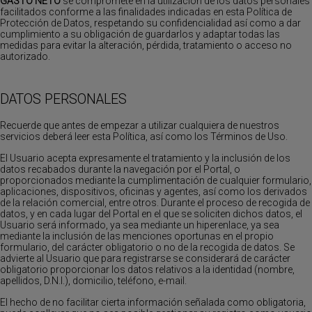
GASTO NETO
se compromete en la utilización de los datos personales
facilitados conforme a las finalidades indicadas en esta Política de
Protección de Datos, respetando su confidencialidad así como a dar
cumplimiento a su obligación de guardarlos y adaptar todas las
medidas para evitar la alteración, pérdida, tratamiento o acceso no
autorizado.
DATOS PERSONALES
Recuerde que antes de empezar a utilizar cualquiera de nuestros
servicios deberá leer esta Política, así como los Términos de Uso.
El Usuario acepta expresamente el tratamiento y la inclusión de los
datos recabados durante la navegación por el Portal, o
proporcionados mediante la cumplimentación de cualquier formulario,
aplicaciones, dispositivos, oficinas y agentes, así como los derivados
de la relación comercial, entre otros. Durante el proceso de recogida de
datos, y en cada lugar del Portal en el que se soliciten dichos datos, el
Usuario será informado, ya sea mediante un hiperenlace, ya sea
mediante la inclusión de las menciones oportunas en el propio
formulario, del carácter obligatorio o no de la recogida de datos. Se
advierte al Usuario que para registrarse se considerará de carácter
obligatorio proporcionar los datos relativos a la identidad (nombre,
apellidos, D.N.I.), domicilio, teléfono, e-mail.
El hecho de no facilitar cierta información señalada como obligatoria,