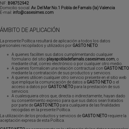
NIF:
B98752942
Domicilio social:
Av. Del Mar No.1 Pobla de Farnals (la) Valencia
E-mail:
info@casesimes.com
ÁMBITO DE APLICACIÓN
La presente Política resultará de aplicación a todos los datos
personales recopilados y utilizados por
GASTO NETO
:
A quienes faciliten sus datos cumplimentando cualquier
formulario del sitio
playapobladefarnals.casesimes.com
, o
mediante chat, correo electrónico o por cualquier otro medio.
A quienes formalicen una relación contractual con
GASTO NETO
mediante la contratación de sus productos y servicios.
A quienes utilicen cualquier otro servicio presente en el sitio web
que implique la comunicación de datos a
GASTO NETO
o el
acceso a datos por
GASTO NETO
para la prestación de sus
servicios.
A cualesquiera otros que, directa o indirectamente, hayan dado
su consentimiento expreso para que sus datos sean tratados
por parte de
GASTO NETO
para cualquiera de las finalidades
recogidas en la presente Política.
La utilización de los productos y servicios de
GASTO NETO
requiere la
aceptación expresa de esta Política.