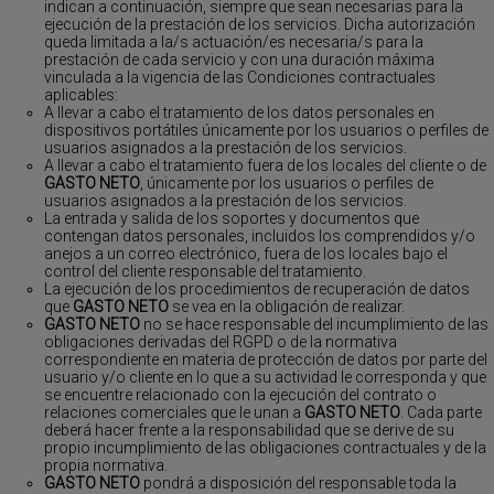
indican a continuación, siempre que sean necesarias para la
ejecución de la prestación de los servicios. Dicha autorización
queda limitada a la/s actuación/es necesaria/s para la
prestación de cada servicio y con una duración máxima
vinculada a la vigencia de las Condiciones contractuales
aplicables:
A llevar a cabo el tratamiento de los datos personales en
dispositivos portátiles únicamente por los usuarios o perfiles de
usuarios asignados a la prestación de los servicios.
A llevar a cabo el tratamiento fuera de los locales del cliente o de
GASTO NETO
, únicamente por los usuarios o perfiles de
usuarios asignados a la prestación de los servicios.
La entrada y salida de los soportes y documentos que
contengan datos personales, incluidos los comprendidos y/o
anejos a un correo electrónico, fuera de los locales bajo el
control del cliente responsable del tratamiento.
La ejecución de los procedimientos de recuperación de datos
que
GASTO NETO
se vea en la obligación de realizar.
GASTO NETO
no se hace responsable del incumplimiento de las
obligaciones derivadas del RGPD o de la normativa
correspondiente en materia de protección de datos por parte del
usuario y/o cliente en lo que a su actividad le corresponda y que
se encuentre relacionado con la ejecución del contrato o
relaciones comerciales que le unan a
GASTO NETO
. Cada parte
deberá hacer frente a la responsabilidad que se derive de su
propio incumplimiento de las obligaciones contractuales y de la
propia normativa.
GASTO NETO
pondrá a disposición del responsable toda la