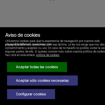
Aviso de cookies
Utilizamos cookies para que tu experiencia de navegación por nuestra web
playapobladefarnals.casesimes.com
sea óptima. Le ley nos exige que nos des
consentimiento y aceptes su uso. En caso de no hacerlo no podrás visitar la w
algunas partes de ella. Si quieres conocer más sobre nuestra política de cooke
Cases i més Playa Pobla de Farnals
haz click en este enlace:
política de cookies
.
Av. Del Mar No.1
46137 Pobla de Farnals (la), Valencia
España
Aceptar todas las cookies
(+34)96.146.16.16
Aviso Legal
Aceptar sólo cookies necesarias
Política de privacidad
Configurar cookies
Política de Cookies