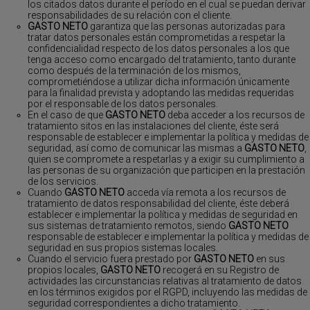
los citados datos durante el período en el cual se puedan derivar
responsabilidades de su relación con el cliente.
GASTO NETO
garantiza que las personas autorizadas para
tratar datos personales están comprometidas a respetar la
confidencialidad respecto de los datos personales a los que
tenga acceso como encargado del tratamiento, tanto durante
como después de la terminación de los mismos,
comprometiéndose a utilizar dicha información únicamente
para la finalidad prevista y adoptando las medidas requeridas
por el responsable de los datos personales.
En el caso de que
GASTO NETO
deba acceder a los recursos de
tratamiento sitos en las instalaciones del cliente, éste será
responsable de establecer e implementar la política y medidas de
seguridad, así como de comunicar las mismas a
GASTO NETO
,
quien se compromete a respetarlas y a exigir su cumplimiento a
las personas de su organización que participen en la prestación
de los servicios.
Cuando
GASTO NETO
acceda vía remota a los recursos de
tratamiento de datos responsabilidad del cliente, éste deberá
establecer e implementar la política y medidas de seguridad en
sus sistemas de tratamiento remotos, siendo
GASTO NETO
responsable de establecer e implementar la política y medidas de
seguridad en sus propios sistemas locales.
Cuando el servicio fuera prestado por
GASTO NETO
en sus
propios locales,
GASTO NETO
recogerá en su Registro de
actividades las circunstancias relativas al tratamiento de datos
en los términos exigidos por el RGPD, incluyendo las medidas de
seguridad correspondientes a dicho tratamiento.