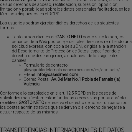
de sus derechos de acceso, rectificación, supresión, oposición,
limitación y portabilidad sobre los datos personales facilitados, en los
términos dispuestos en el RGPD.
Los usuarios podrán ejercitar dichos derechos de las siguientes
formas:
Tanto si son clientes de
GASTO NETO
como si no lo son, los
usuarios de la Web podrán ejercer tales derechos remitiendo una
solicitud expresa, con copia de su DNI, dirigida a, a la atención
del Departamento de Protección de Datos, especificando el
derecho que desean ejercer, a cualquiera de los siguientes
canales:
Formulario de contacto:
playapobladefarnals.casesimes.com
/es/contacto/
E-Mail:
info@casesimes.com
Correo Postal:
Av. Del Mar No.1 Pobla de Farnals (la)
Valencia
Conforme a lo establecido en el art. 12.5 RGPD en los casos de
solicitudes manifiestamente infundadas o excesivas por su carácter
repetitivo,
GASTO NETO
se reserva el derecho de cobrar un canon por
los costes administrativos que se deriven o el derecho de negarse a
actuar respecto de las mismas.
TRANSFERENCIAS INTERNACIONALES DE DATOS